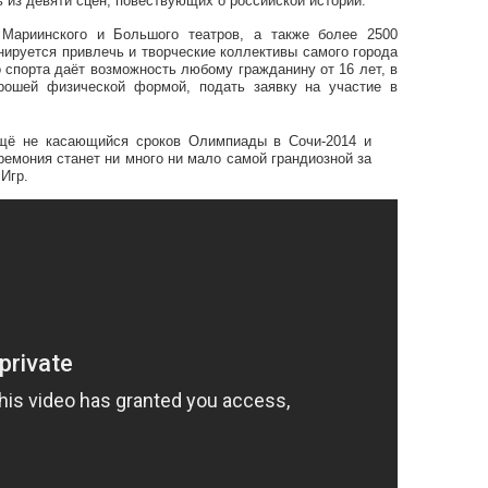
ь из девяти сцен, повествующих о российской истории.
Мариинского и Большого театров, а также более 2500
нируется привлечь и творческие коллективы самого города
 спорта даёт возможность любому гражданину от 16 лет, в
рошей физической формой, подать заявку на участие в
ещё не касающийся сроков Олимпиады в Сочи-2014 и
еремония станет ни много ни мало самой грандиозной за
Игр.