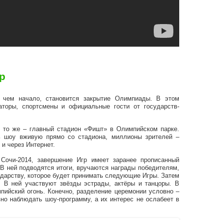
р
 чем начало, становится закрытие Олимпиады. В этом
аторы, спортсмены и официальные гости от государств-
ё то же – главный стадион «Фишт» в Олимпийском парке.
ь шоу вживую прямо со стадиона, миллионы зрителей –
и через Интернет.
Сочи-2014, завершение Игр имеет заранее прописанный
 В ней подводятся итоги, вручаются награды победителям,
ударству, которое будет принимать следующие Игры. Затем
. В ней участвуют звёзды эстрады, актёры и танцоры. В
пийский огонь. Конечно, разделение церемонии условно –
но наблюдать шоу-программу, а их интерес не ослабеет в