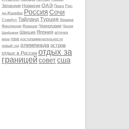
ОАЭ
Зеландия
Норвегия
Прага
Рио-
Россия
Сочи
де-Жанейро
Турция
Тайланд
Стамбул
Украина
Черногория
Финляндия
Франция
Чехия
Япония
Швеция
аптечка
Швейцария
гора
виза
достопримечательности
олимпиада
остров
новый год
отдых за
отдых в России
границей
сша
совет