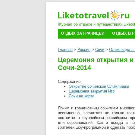
Журнал об отдыхе и путешествиях Liketotr
ОТДЫХ ЗА ГРАНИЦЕЙ
ОТДЫХ В 
Главная
>
Россия
>
Сочи
>
Олимпиада в 
Церемония открытия и
Сочи-2014
Содержание:
Открытие сочинской Олимпиады
Церемония закрытия Игр
Сочи на карте
Ярким и грандиозным событием мирового
несомненно, впечатлит не только гос
состоится в крупнейшем российском гор
дни соревнований. Как и всегда в по
зрителей шоу-программой и сделать пр