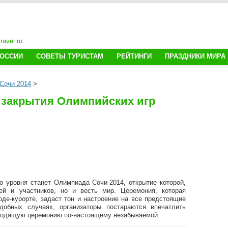
avel.ru
Перейти к содержимому
РОССИИ
СОВЕТЫ ТУРИСТАМ
РЕЙТИНГИ
ПРАЗДНИКИ МИРА
Сочи 2014
>
 закрытия Олимпийских игр
 уровня станет Олимпиада Сочи-2014, открытие которой,
тей и участников, но и весть мир. Церемония, которая
оде-курорте, задаст тон и настроение на все предстоящие
добных случаях, организаторы постараются впечатлить
оходящую церемонию по-настоящему незабываемой.