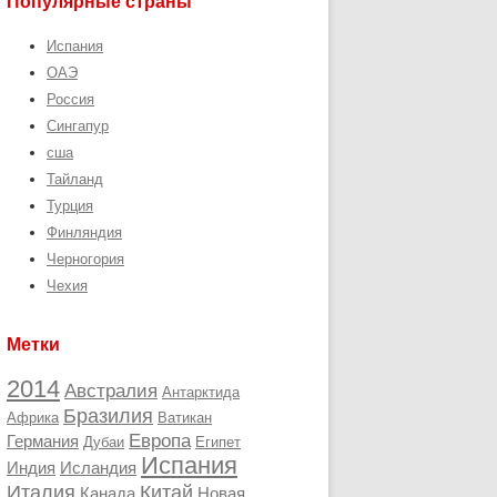
Популярные страны
Испания
ОАЭ
Россия
Сингапур
сша
Тайланд
Турция
Финляндия
Черногория
Чехия
Метки
2014
Австралия
Антарктида
Бразилия
Африка
Ватикан
Европа
Германия
Дубаи
Египет
Испания
Индия
Исландия
Италия
Китай
Канада
Новая