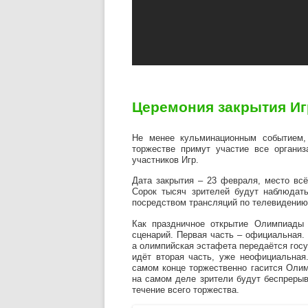
Церемония закрытия Иг
Не менее кульминационным событием,
торжестве примут участие все организ
участников Игр.
Дата закрытия – 23 февраля, место вс
Сорок тысяч зрителей будут наблюдат
посредством трансляций по телевидению 
Как праздничное открытие Олимпиады 
сценарий. Первая часть – официальная.
а олимпийская эстафета передаётся гос
идёт вторая часть, уже неофициальная
самом конце торжественно гасится Олим
на самом деле зрители будут беспрерыв
течение всего торжества.