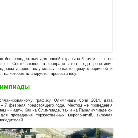
но беспрецедентным для нашей страны событием – как по
овню. Состоявшаяся в феврале этого года репетиция
довом дворце получилась по-настоящему фееричной и
, на котором планируется провести шоу.
лимпиады
спланированному графику Олимпиады Сочи 2014, дата
я – 7 февраля предстоящего года. Местом же проведения
ием «Фишт». Как на Олимпиаде, так и на Паралимпиаде он
 для проведения торжественных мероприятий, включая
победителей.