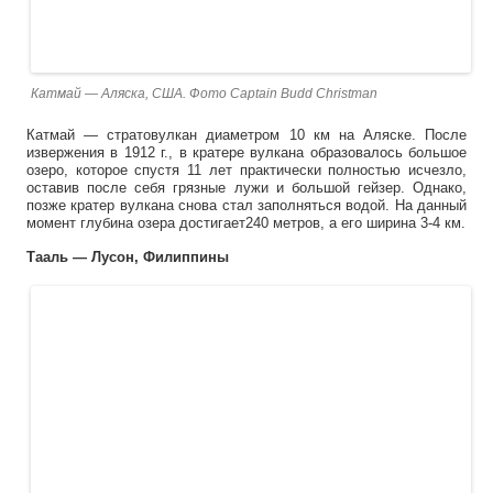
Катмай — Аляска, США. Фото Captain Budd Christman
Катмай — стратовулкан диаметром 10 км на Аляске. После
извержения в 1912 г., в кратере вулкана образовалось большое
озеро, которое спустя 11 лет практически полностью исчезло,
оставив после себя грязные лужи и большой гейзер. Однако,
позже кратер вулкана снова стал заполняться водой. На данный
момент глубина озера достигает240 метров, а его ширина 3-4 км.
Тааль — Лусон, Филиппины