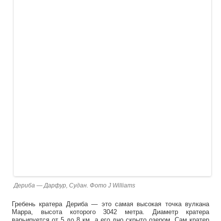
Дериба — Дарфур, Судан. Фото J Williams
Гребень кратера Дериба — это самая высокая точка вулкана
Марра, высота которого 3042 метра. Диаметр кратера
варьируется от 5 до 8 км, а его дно скрыто озером. Сам кратер