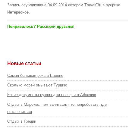
Запись опубликована
04.09.2014
автором
TravelGirl
в рубрике
Интересное
.
Понравилось? Расскажи друзьям!
Новые статьи
Самая большая река в Европе
Сколько морей омывают Турцию
Какие документы нужны для поездки в Абхазию
Отдых в Марокко: чем заняться, что попробовать, где
остановиться
Отдых в Греции