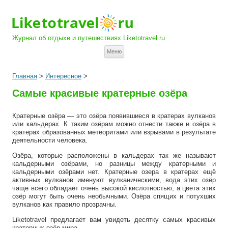
Журнал об отдыхе и путешествиях Liketotravel.ru
Перейти к содержимому
Меню
Главная
>
Интересное
>
Самые красивые кратерные озёра
Кратерные озёра — это озёра появившиеся в кратерах вулканов
или кальдерах. К таким озёрам можно отнести также и озёра в
кратерах образованных метеоритами или взрывами в результате
деятельности человека.
Озёра, которые расположены в кальдерах так же называют
кальдерными озёрами, но разницы между кратерными и
кальдерными озёрами нет. Кратерные озера в кратерах ещё
активных вулканов именуют вулканическими, вода этих озёр
чаще всего обладает очень высокой кислотностью, а цвета этих
озёр могут быть очень необычными. Озёра спящих и потухших
вулканов как правило прозрачны.
Liketotravel предлагает вам увидеть десятку самых красивых
кратерных озёр мира.