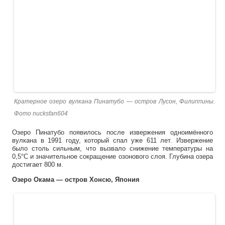
Кратерное озеро вулкана Пинатубо — oстров Лусон, Филиппины.
Фото nucksfan604
Озеро Пинатубо появилось после извержения одноимённого
вулкана в 1991 году, который спал уже 611 лет. Извержение
было столь сильным, что вызвало снижение температуры на
0,5°C и значительное сокращение озонового слоя. Глубина озера
достигает 800 м.
Озеро Окама — остров Хонсю, Япония