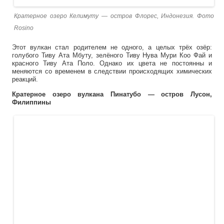
Кратерное озеро Келимуту — остров Флорес, Индонезия. Фото
Rosino
Этот вулкан стал родителем не одного, а целых трёх озёр:
голубого Тиву Ата Мбуту, зелёного Тиву Нува Мури Коо Фай и
красного Тиву Ата Поло. Однако их цвета не постоянны и
меняются со временем в следствии происходящих химических
реакций.
Кратерное озеро вулкана Пинатубо — oстров Лусон,
Филиппины