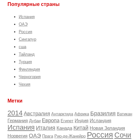
Популярные страны
Испания
ОАЭ
Россия
Сингапур
сша
Тайланд
Турция
Финляндия
Черногория
Чехия
Метки
2014
Бразилия
Австралия
Антарктида
Африка
Ватикан
Европа
Германия
Индия
Исландия
Дубаи
Египет
Испания
Италия
Китай
Канада
Новая Зеландия
Россия
Сочи
ОАЭ
Норвегия
Прага
Рио-де-Жанейро