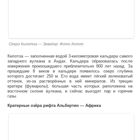
Озеро Килотоа — Эквадор. Фото Annom
Килотоа — заполненная водой 3-километровая кальдера самого
западного вулкана в Андах. Кальдера образовалась после
извержения произошедшего приблизительно 800 лет назад. За
прошедшие 8 веков в кальдере появилось озеро глубина
которого достигает 250 м. Его вода имеет лёгкий зеленоватый
оттенок, из-за растворённых в ней минералов. Из трещин
кратера (фумаролы), большая часть которых раположена на
восточном склоне вулкана, и сейчас выходят пар и горячие
газы.
Кратерные озёра рифта Альбертин — Африка